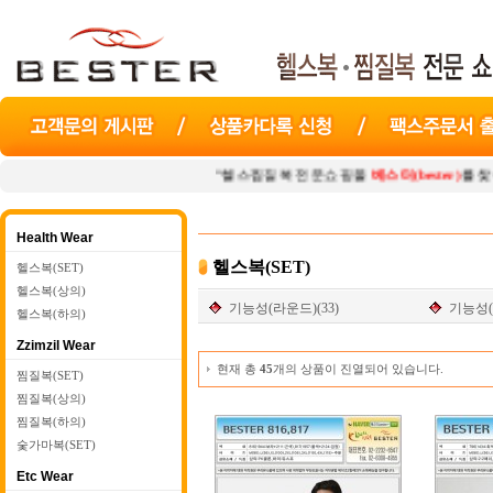
"헬스찜질복 전문쇼핑몰
베스터(bester)
를 찾아주셔
Health Wear
헬스복(SET)
헬스복(SET)
헬스복(상의)
기능성(라운드)(33)
기능성(
헬스복(하의)
Zzimzil Wear
현재 총
45
개의 상품이 진열되어 있습니다.
찜질복(SET)
찜질복(상의)
찜질복(하의)
숯가마복(SET)
Etc Wear