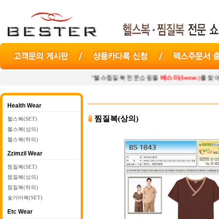
"헬스찜질복 전문쇼핑몰
베스터(bester)
를 찾아주셔서 감사합
Health Wear
찜질복(상의)
헬스복(SET)
헬스복(상의)
헬스복(하의)
Zzimzil Wear
찜질복(SET)
찜질복(상의)
찜질복(하의)
숯가마복(SET)
Etc Wear