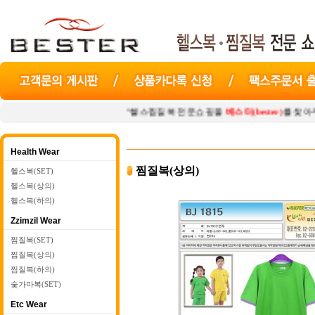
"헬스찜질복 전문쇼핑몰
베스터(bester)
를 찾아주셔서 감사합니
Health Wear
찜질복(상의)
헬스복(SET)
헬스복(상의)
헬스복(하의)
Zzimzil Wear
찜질복(SET)
찜질복(상의)
찜질복(하의)
숯가마복(SET)
Etc Wear