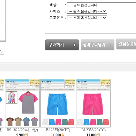
색상
:
사이즈
:
로고유무
:
랑)
BS 1822(20s나그랑)
BJ 2355(20sTC)
BJ 2356(20sTC)
9,900
원
11,000
원
11,000
원