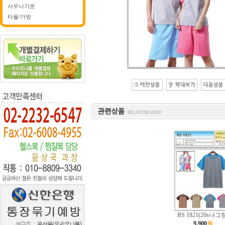
사우나가운
타올/가방
BS 1821(20s나그
9,900
원