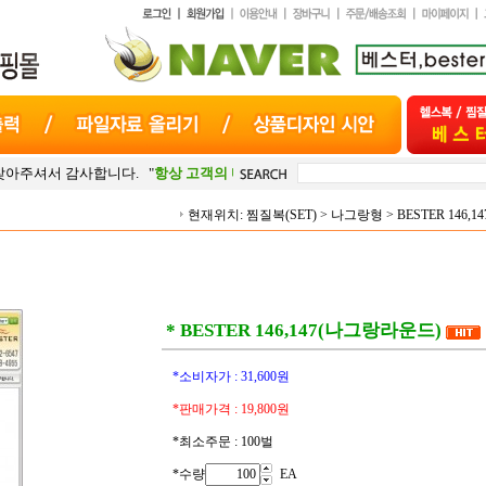
합니다. "
항상 고객의 마음
"으로 최선을 다하겠습니다.
현재위치:
찜질복(SET)
>
나그랑형
>
BESTER 146
* BESTER 146,147(나그랑라운드)
*소비자가 :
31,600
원
*판매가격 :
19,800
원
*최소주문 : 100벌
*수량
EA