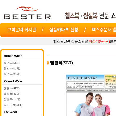
"헬스찜질복 전문쇼핑몰
베스터(bester)
를 찾아주셔서 감사
Health Wear
찜질복(SET)
헬스복(SET)
헬스복(상의)
헬스복(하의)
Zzimzil Wear
찜질복(SET)
찜질복(상의)
찜질복(하의)
숯가마복(SET)
Etc Wear