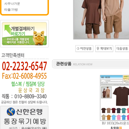
사우나가운
타올/가방
BJ 1833(20s라운
8,910
원