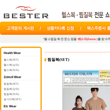
"헬스찜질복 전문쇼핑몰
베스터(bester)
를 찾아주셔서 감사합니다
Health Wear
찜질복(SET)
헬스복(SET)
헬스복(상의)
헬스복(하의)
Zzimzil Wear
찜질복(SET)
찜질복(상의)
찜질복(하의)
숯가마복(SET)
Etc Wear