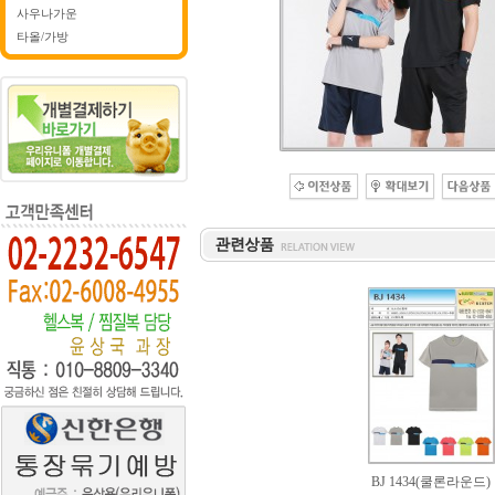
사우나가운
타올/가방
BJ 1434(쿨론라운드)