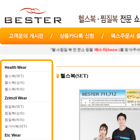
"헬스찜질복 전문쇼핑몰
베스터(bester)
를 찾아주셔서 감사합니다.
Health Wear
헬스복(SET)
헬스복(SET)
헬스복(상의)
헬스복(하의)
Zzimzil Wear
찜질복(SET)
찜질복(상의)
찜질복(하의)
숯가마복(SET)
Etc Wear