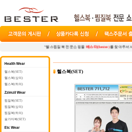
"헬스찜질복 전문쇼핑몰
베스터(bester)
를 찾아주셔서 감사합니다. 
Health Wear
헬스복(SET)
헬스복(SET)
헬스복(상의)
헬스복(하의)
Zzimzil Wear
찜질복(SET)
찜질복(상의)
찜질복(하의)
숯가마복(SET)
Etc Wear