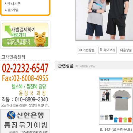
사우나가운
타올/가방
BJ 1434(쿨론라운드)