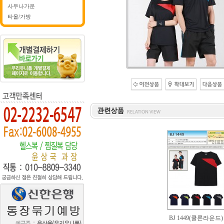
사우나가운
타올/가방
BJ 1449(쿨론라운드)