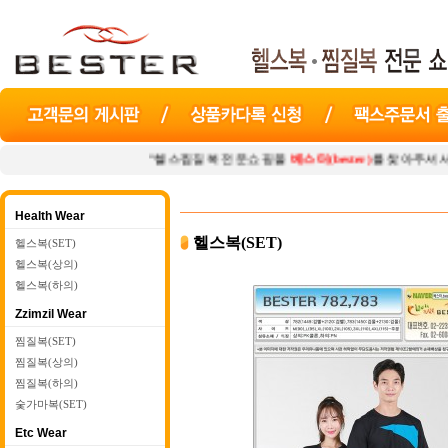
"헬스찜질복 전문쇼핑몰
베스터(bester)
를 찾아주셔서 감사합니다. "
Health Wear
헬스복(SET)
헬스복(SET)
헬스복(상의)
헬스복(하의)
Zzimzil Wear
찜질복(SET)
찜질복(상의)
찜질복(하의)
숯가마복(SET)
Etc Wear