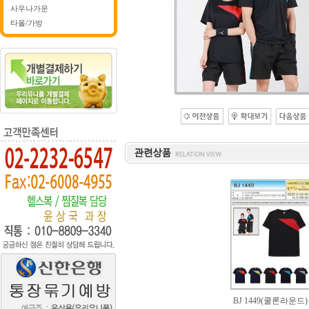
사우나가운
타올/가방
BJ 1449(쿨론라운드)