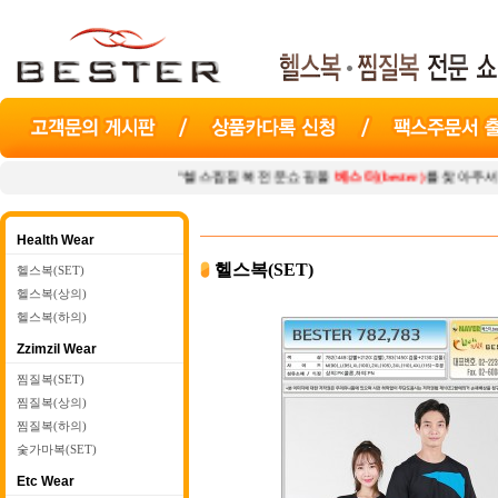
"헬스찜질복 전문쇼핑몰
베스터(bester)
를 찾아주셔서 감사합니다.
Health Wear
헬스복(SET)
헬스복(SET)
헬스복(상의)
헬스복(하의)
Zzimzil Wear
찜질복(SET)
찜질복(상의)
찜질복(하의)
숯가마복(SET)
Etc Wear