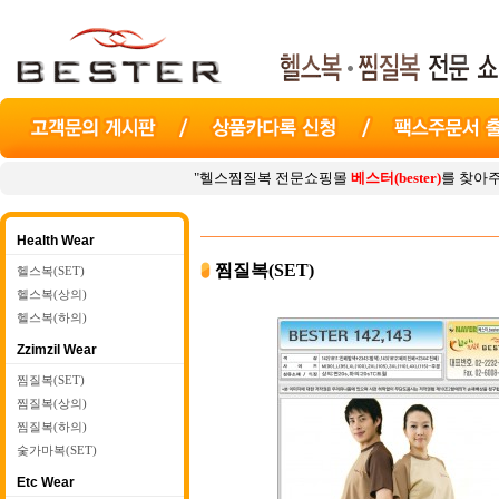
"헬스찜질복 전문쇼핑몰
베스터(bester)
를 찾아주셔서 감사합니다.
Health Wear
찜질복(SET)
헬스복(SET)
헬스복(상의)
헬스복(하의)
Zzimzil Wear
찜질복(SET)
찜질복(상의)
찜질복(하의)
숯가마복(SET)
Etc Wear