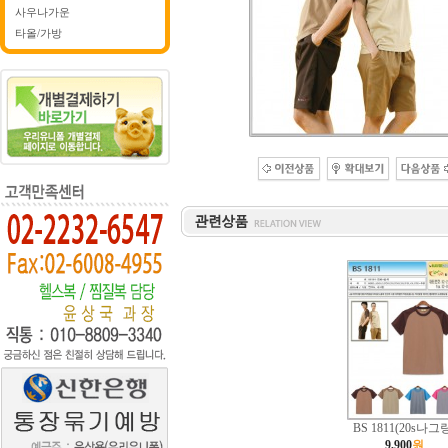
사우나가운
타올/가방
BS 1811(20s나그
9,900
원