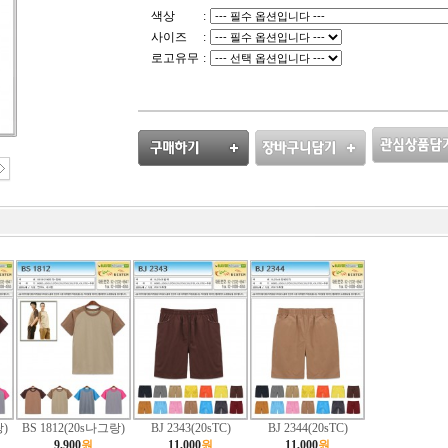
색상
:
사이즈
:
로고유무
:
랑)
BS 1812(20s나그랑)
BJ 2343(20sTC)
BJ 2344(20sTC)
9,900
원
11,000
원
11,000
원