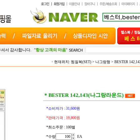
 "
항상 고객의 마음
"으로 최선을 다하겠습니다.
현재위치:
찜질복(SET)
>
나그랑형
>
BESTER 142
* BESTER 142,143(나그랑라운드)
*소비자가 :
31,600
원
*판매가격 :
19,800
원
*최소주문 : 100벌
*수량
EA