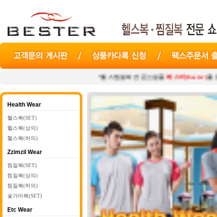
"헬스찜질복 전문쇼핑몰
베스터(bester)
를 찾아주셔서 감
Health Wear
헬스복(SET)
헬스복(상의)
헬스복(하의)
Zzimzil Wear
찜질복(SET)
찜질복(상의)
찜질복(하의)
숯가마복(SET)
Etc Wear