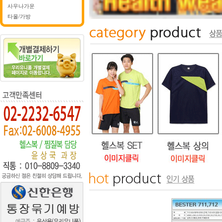
사우나가운
타올/가방