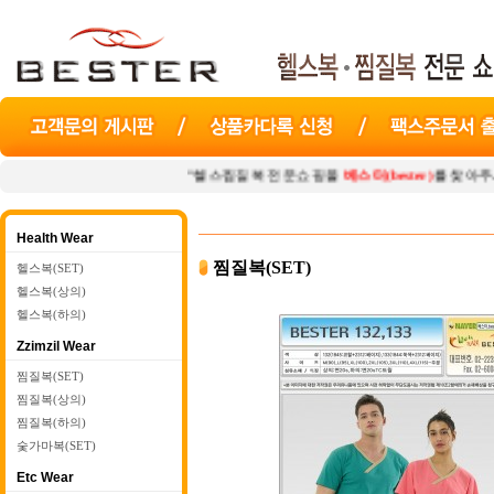
"헬스찜질복 전문쇼핑몰
베스터(bester)
를 찾아주셔서 감사합니
Health Wear
찜질복(SET)
헬스복(SET)
헬스복(상의)
헬스복(하의)
Zzimzil Wear
찜질복(SET)
찜질복(상의)
찜질복(하의)
숯가마복(SET)
Etc Wear