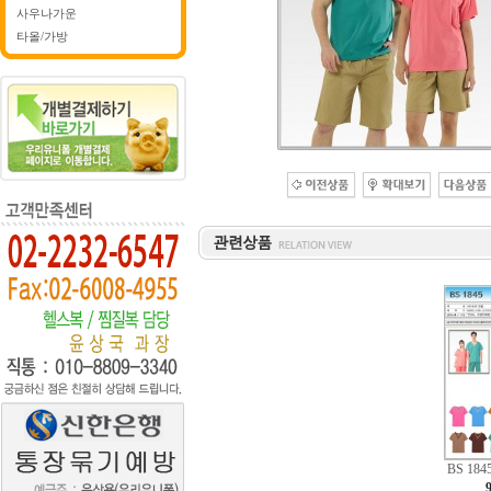
사우나가운
타올/가방
BS 18